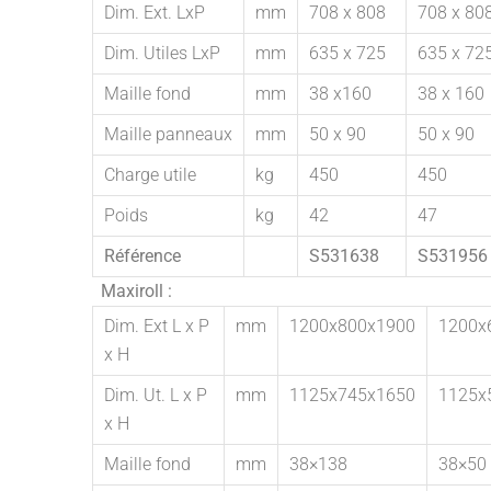
Dim. Ext. LxP
mm
708 x 808
708 x 80
Dim. Utiles LxP
mm
635 x 725
635 x 72
Maille fond
mm
38 x160
38 x 160
Maille panneaux
mm
50 x 90
50 x 90
Charge utile
kg
450
450
Poids
kg
42
47
Référence
S531638
S531956
Maxiroll :
Dim. Ext L x P
mm
1200x800x1900
1200x
x H
Dim. Ut. L x P
mm
1125x745x1650
1125x
x H
Maille fond
mm
38×138
38×50