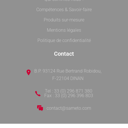
Compétences & Savoir-faire
Produits sur-mesure
Mentions légales
Politique de confidentialité
Contact
B.P. 93124 Rue Bertrand Robidou,
F-22104 DINAN
Tel : 33 (0) 296 871 380
Fax : 33 (0) 296 396 803
contact@sameto.com