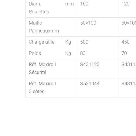
Diam.
mm
160
125
Roulettes
Maille
50×100
50×10
Panneauxmm
Charge utile
Kg
500
450
Poids
Kg
83
70
Réf. Maxiroll
S431123
S4311
Sécurité
Réf. Maxiroll
S531044
S4311
3 côtés