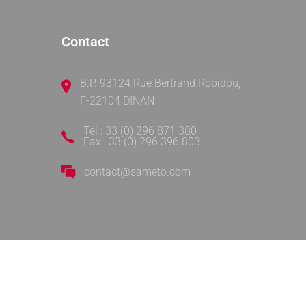
Contact
B.P. 93124 Rue Bertrand Robidou,
F-22104 DINAN
Tel : 33 (0) 296 871 380
Fax : 33 (0) 296 396 803
contact@sameto.com