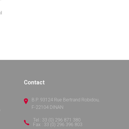
il
Contact
B.P. 93124 Rue Bertrand Robidou,
F-22104 DINAN
e
Tel : 33 (0) 296 871 380
Fax : 33 (0) 296 396 803