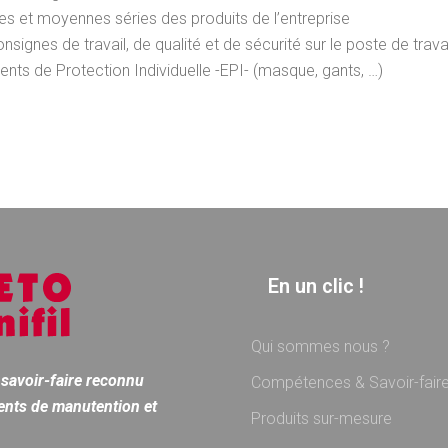
ites et moyennes séries des produits de l’entreprise
signes de travail, de qualité et de sécurité sur le poste de trava
nts de Protection Individuelle -EPI- (masque, gants, …)
En un clic !
Qui sommes nous ?
savoir-faire reconnu
Compétences & Savoir-fair
nts de manutention et
Produits sur-mesure