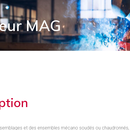
eur MAG
ption
assemblages et des ensembles mécano soudés ou chaudronnés,